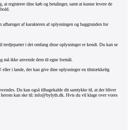
, at registrere dine køb og betalinger, samt at kunne levere de
dhold.
oden afhænger af karakteren af oplysningen og baggrunden for
l tredjeparter i det omfang disse oplysninger er kendt. Du kan se
og må ikke anvende dem til egne formål.
ller i lande, der kan give dine oplysninger en tilstrækkelig
nvendes. Du kan også tilbagekalde dit samtykke til, at der bliver
e herom kan ske til:
info@bylyth.dk
. Hvis du vil klage over vores