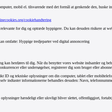
mputer, mobil el. tilsvarende med det formål at genkende den, huske inds
minecookies.org/cookiehandtering
 relevante for dig og optræde hyppigere. Du kan desuden risikere at webs
kan omfatte: Hyppige tredjeparter ved digital annoncering
fang kan henføres til dig. Når du benytter vores website indsamler og be
onkurrencer eller undersøgelser, registrerer dig som bruger eller abonnen
kt ID og tekniske oplysninger om din computer, tablet eller mobiltelefo
og selv indtaster informationerne behandles desuden: Navn, telefonnummer
e oplysninger hændeligt eller ulovligt bliver slettet, offentliggjort, fo