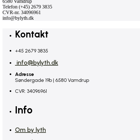
6580 Vamdrup
Telefon (+45) 2679 3835
CVR-nr. 34096961
info@bylyth.dk
Kontakt
+45 2679 3835
info@bylyth.dk
Adresse
Søndergade 19b | 6580 Vamdrup
CVR: 34096961
Info
Om by lyth