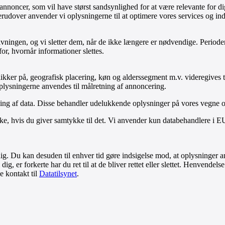
annoncer, som vil have størst sandsynlighed for at være relevante for dig
erudover anvender vi oplysningerne til at optimere vores services og in
ovgivningen, og vi sletter dem, når de ikke længere er nødvendige. Peri
or, hvornår informationer slettes.
kker på, geografisk placering, køn og alderssegment m.v. videregives ti
 Oplysningerne anvendes til målretning af annoncering.
ling af data. Disse behandler udelukkende oplysninger på vores vegne 
e, hvis du giver samtykke til det. Vi anvender kun databehandlere i EU e
dig. Du kan desuden til enhver tid gøre indsigelse mod, at oplysninger a
 er forkerte har du ret til at de bliver rettet eller slettet. Henvendels
e kontakt til
Datatilsynet
.