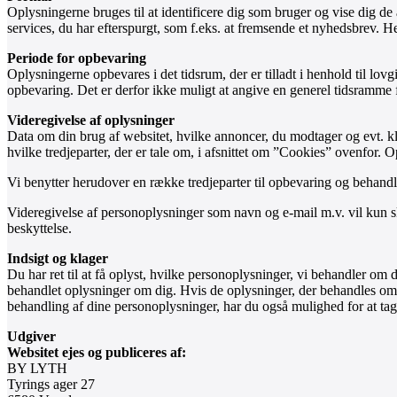
Oplysningerne bruges til at identificere dig som bruger og vise dig de 
services, du har efterspurgt, som f.eks. at fremsende et nyhedsbrev. H
Periode for opbevaring
Oplysningerne opbevares i det tidsrum, der er tilladt i henhold til l
opbevaring. Det er derfor ikke muligt at angive en generel tidsramme f
Videregivelse af oplysninger
Data om din brug af websitet, hvilke annoncer, du modtager og evt. kli
hvilke tredjeparter, der er tale om, i afsnittet om ”Cookies” ovenfor.
Vi benytter herudover en række tredjeparter til opbevaring og behand
Videregivelse af personoplysninger som navn og e-mail m.v. vil kun sk
beskyttelse.
Indsigt og klager
Du har ret til at få oplyst, hvilke personoplysninger, vi behandler om 
behandlet oplysninger om dig. Hvis de oplysninger, der behandles om dig,
behandling af dine personoplysninger, har du også mulighed for at tag
Udgiver
Websitet ejes og publiceres af:
BY LYTH
Tyrings ager 27